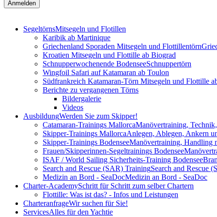
Segeltörns
Mitsegeln und Flotillen
Karibik ab Martinique
Griechenland Sporaden Mitsegeln und Flottillentörn
Grie
Kroatien Mitsegeln und Flottille ab Biograd
Schnupperwochenende Bodensee
Schnuppertörn
Wingfoil Safari auf Katamaran ab Toulon
Südfrankreich Katamaran-Törn Mitsegeln und Flottille a
Berichte zu vergangenen Törns
Bildergalerie
Videos
Ausbildung
Werden Sie zum Skipper!
Catamaran-Trainings Mallorca
Manövertraining, Techni
Skipper-Trainings Mallorca
Anlegen, Ablegen, Ankern un
Skipper-Trainings Bodensee
Manövertraining, Handling m
Frauen/Skipperinnen-Segeltrainings Bodensee
Manövertra
ISAF / World Sailing Sicherheits-Training Bodensee
Bran
Search and Rescue (SAR) Training
Search and Rescue (
Medizin an Bord - SeaDoc
Medizin an Bord - SeaDoc
Charter-Academy
Schritt für Schritt zum selber Chartern
Flottille: Was ist das? - Infos und Leistungen
Charteranfrage
Wir suchen für Sie!
Services
Alles für den Yachtie