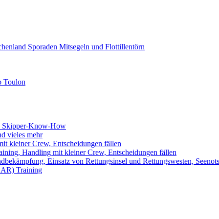
chenland Sporaden Mitsegeln und Flottillentörn
b Toulon
k, Skipper-Know-How
d vieles mehr
it kleiner Crew, Entscheidungen fällen
ining, Handling mit kleiner Crew, Entscheidungen fällen
dbekämpfung, Einsatz von Rettungsinsel und Rettungswesten, Seenotsi
SAR) Training