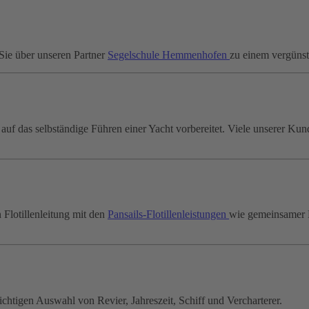
 Sie über unseren Partner
Segelschule Hemmenhofen
zu einem vergünst
f das selbständige Führen einer Yacht vorbereitet. Viele unserer Kun
 Flotillenleitung mit den
Pansails-Flotillenleistungen
wie gemeinsamer R
richtigen Auswahl von Revier, Jahreszeit, Schiff und Vercharterer.