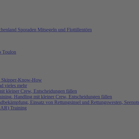
chenland Sporaden Mitsegeln und Flottillentörn
b Toulon
k, Skipper-Know-How
d vieles mehr
it kleiner Crew, Entscheidungen fällen
ining, Handling mit kleiner Crew, Entscheidungen fällen
dbekämpfung, Einsatz von Rettungsinsel und Rettungswesten, Seenotsi
SAR) Training