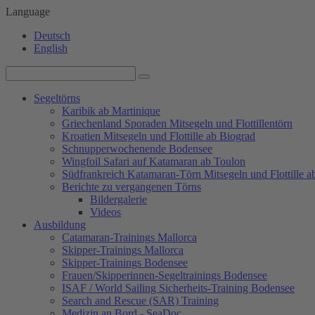
Language
Deutsch
English
Segeltörns
Karibik ab Martinique
Griechenland Sporaden Mitsegeln und Flottillentörn
Kroatien Mitsegeln und Flottille ab Biograd
Schnupperwochenende Bodensee
Wingfoil Safari auf Katamaran ab Toulon
Südfrankreich Katamaran-Törn Mitsegeln und Flottille a
Berichte zu vergangenen Törns
Bildergalerie
Videos
Ausbildung
Catamaran-Trainings Mallorca
Skipper-Trainings Mallorca
Skipper-Trainings Bodensee
Frauen/Skipperinnen-Segeltrainings Bodensee
ISAF / World Sailing Sicherheits-Training Bodensee
Search and Rescue (SAR) Training
Medizin an Bord - SeaDoc