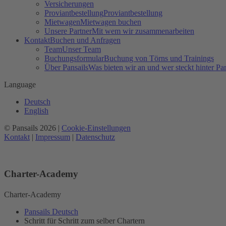
Versicherungen
Proviantbestellung
Proviantbestellung
Mietwagen
Mietwagen buchen
Unsere Partner
Mit wem wir zusammenarbeiten
Kontakt
Buchen und Anfragen
Team
Unser Team
Buchungsformular
Buchung von Törns und Trainings
Über Pansails
Was bieten wir an und wer steckt hinter Pan
Language
Deutsch
English
© Pansails 2026 |
Cookie-Einstellungen
Kontakt
|
Impressum
|
Datenschutz
Charter-Academy
Charter-Academy
Pansails Deutsch
Schritt für Schritt zum selber Chartern