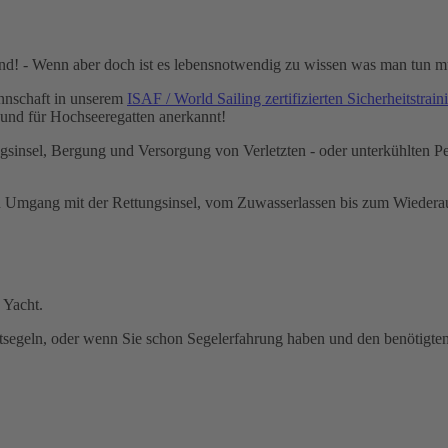
 sind! - Wenn aber doch ist es lebensnotwendig zu wissen was man tun 
annschaft in unserem
ISAF / World Sailing zertifizierten Sicherheitstrain
 und für Hochseeregatten anerkannt!
ungsinsel, Bergung und Versorgung von Verletzten - oder unterkühlten
n Umgang mit der Rettungsinsel, vom Zuwasserlassen bis zum Wiederaufr
 Yacht.
itsegeln, oder wenn Sie schon Segelerfahrung haben und den benötigten 