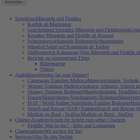
Segeltörns
Mitsegeln und Flotillen
Karibik ab Martinique
Griechenland Sporaden Mitsegeln und Flottillentörn
Grie
Kroatien Mitsegeln und Flottille ab Biograd
Schnupperwochenende Bodensee
Schnuppertörn
Wingfoil Safari auf Katamaran ab Toulon
Südfrankreich Katamaran-Törn Mitsegeln und Flottille a
Berichte zu vergangenen Törns
Bildergalerie
Videos
Ausbildung
Werden Sie zum Skipper!
Catamaran-Trainings Mallorca
Manövertraining, Techni
Skipper-Trainings Mallorca
Anlegen, Ablegen, Ankern un
Skipper-Trainings Bodensee
Manövertraining, Handling m
Frauen/Skipperinnen-Segeltrainings Bodensee
Manövertra
ISAF / World Sailing Sicherheits-Training Bodensee
Bran
Search and Rescue (SAR) Training
Search and Rescue (
Medizin an Bord - SeaDoc
Medizin an Bord - SeaDoc
Charter-Academy
Schritt für Schritt zum selber Chartern
Flottille: Was ist das? - Infos und Leistungen
Charteranfrage
Wir suchen für Sie!
Services
Alles für den Yachtie