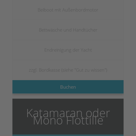
Beiboot mit Außenbordmotor
Bettwäsche und Handtücher
Endreinigung der Yacht
zzgl. Bordkasse (siehe "Gut zu wissen")
Buchen
Katamaran oder
Mono Flottille