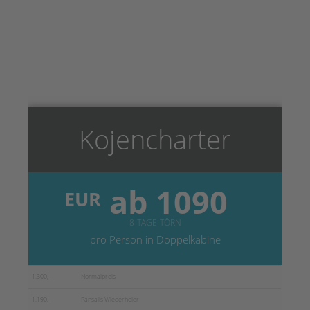
Kojencharter
ab 1090
EUR
8-TAGE-TÖRN
pro Person in Doppelkabine
1.300,-
Normalpreis
1.190,-
Pansails Wiederholer