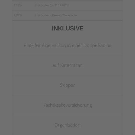
1.190,-
Frühbucher (bis 31.12.2025)
1.090,-
Frühbucher + Pansails Wiederholer
INKLUSIVE
Platz für eine Person in einer Doppelkabine
auf Katamaran
Skipper
Yachtkaskoversicherung
Organisation