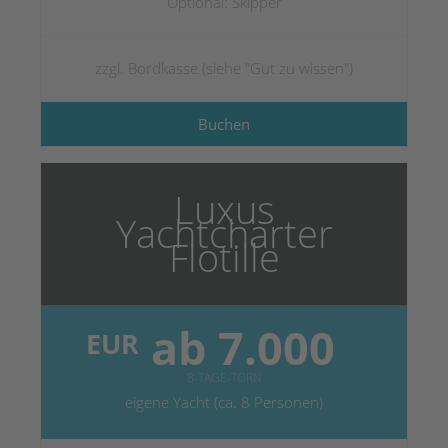
Optional: Skipper
zzgl. Bordkasse (siehe "Gut zu wissen")
Buchen
Luxus
Yachtcharter
Flotille
ab 7.000
EUR
8-TAGE-TÖRN
eigene Yacht (ca. 8 Personen)