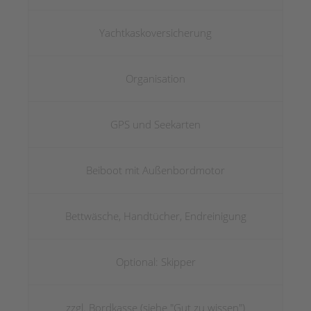
Yachtkaskoversicherung
Organisation
GPS und Seekarten
Beiboot mit Außenbordmotor
Bettwäsche, Handtücher, Endreinigung
Optional: Skipper
zzgl. Bordkasse (siehe "Gut zu wissen")