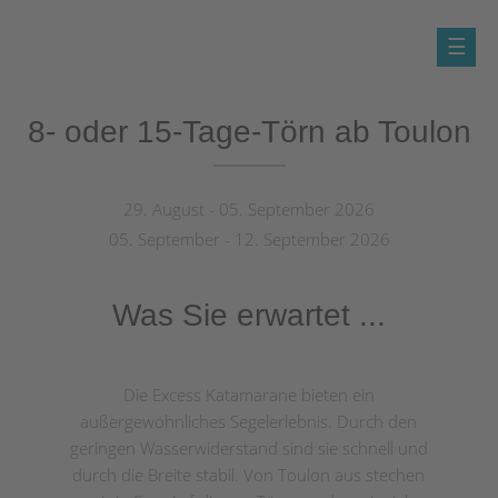
8- oder 15-Tage-Törn ab Toulon
Südfrankreich auf
Katamaran ab Toulon
29. August - 05. September 2026
05. September - 12. September 2026
Mitsegeln und Flottillentörn
Was Sie erwartet ...
Die Excess Katamarane bieten ein
außergewöhnliches Segelerlebnis. Durch den
geringen Wasserwiderstand sind sie schnell und
durch die Breite stabil. Von Toulon aus stechen