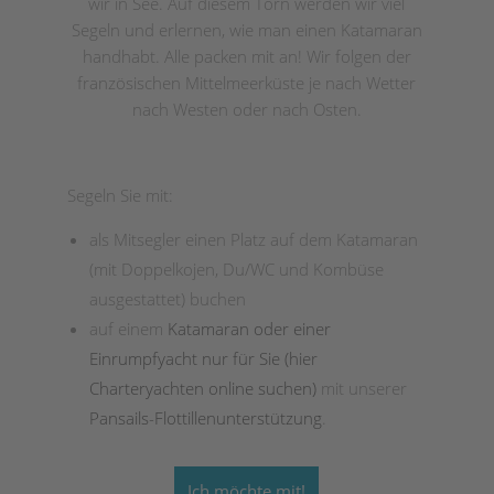
wir in See. Auf diesem Törn werden wir viel
Segeln und erlernen, wie man einen Katamaran
handhabt. Alle packen mit an! Wir folgen der
französischen Mittelmeerküste je nach Wetter
nach Westen oder nach Osten.
Segeln Sie mit:
als Mitsegler einen Platz auf dem Katamaran
(mit Doppelkojen, Du/WC und Kombüse
ausgestattet) buchen
auf einem
Katamaran oder einer
Einrumpfyacht nur für Sie (hier
Charteryachten online suchen)
mit unserer
Pansails-Flottillenunterstützung
.
Ich möchte mit!